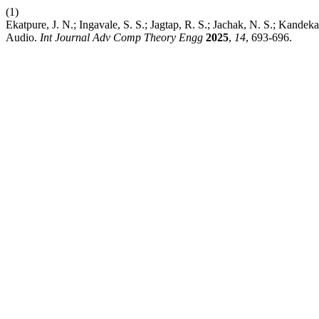
(1)
Ekatpure, J. N.; Ingavale, S. S.; Jagtap, R. S.; Jachak, N. S.; Kan
Audio.
Int Journal Adv Comp Theory Engg
2025
,
14
, 693-696.